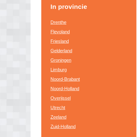
In provincie
Drenthe
Flevoland
Friesland
Gelderland
Groningen
Limburg
Noord-Brabant
Noord-Holland
Overijssel
Utrecht
Zeeland
Zuid-Holland