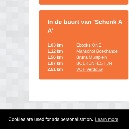
In de buurt van 'Schenk A
A'
1.03 km
Ebooks ONE
1.12 km
Manschot Boekhandel
1.56 km
Bruna Muntplein
1.87 km
BOEKENFESTIJN
2.51 km
VOF Verdouw
Cookies are used for ads personalisation.
Learn more
© 2026 boekenwinkel gids