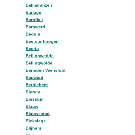
Balmahuizen
Barlage
Barnflair
Barnwerd
Bedum
Beersterhoogen
Beerta
Bellingwedde
Bellingwolde
Beneden Veensloot
Beswerd
Bethlehem
Bierum
Biessum
Blauw
Blauwestad
Blekslage
Blijham