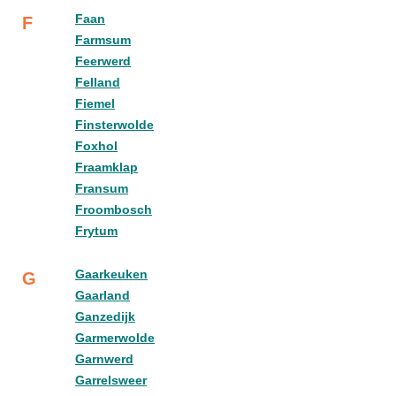
Faan
F
Farmsum
Feerwerd
Felland
Fiemel
Finsterwolde
Foxhol
Fraamklap
Fransum
Froombosch
Frytum
Gaarkeuken
G
Gaarland
Ganzedijk
Garmerwolde
Garnwerd
Garrelsweer