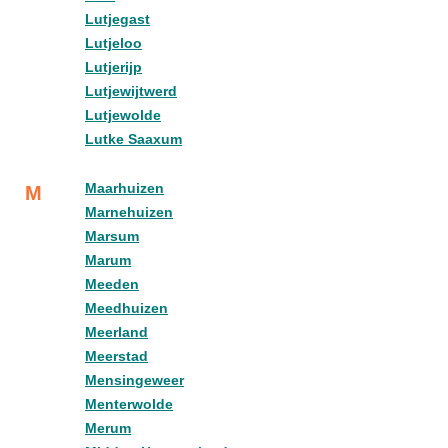
Lutjegast
Lutjeloo
Lutjerijp
Lutjewijtwerd
Lutjewolde
Lutke Saaxum
Maarhuizen
M
Marnehuizen
Marsum
Marum
Meeden
Meedhuizen
Meerland
Meerstad
Mensingeweer
Menterwolde
Merum