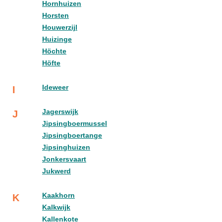
Hornhuizen
Horsten
Houwerzijl
Huizinge
Höchte
Höfte
Ideweer
I
Jagerswijk
J
Jipsingboermussel
Jipsingboertange
Jipsinghuizen
Jonkersvaart
Jukwerd
Kaakhorn
K
Kalkwijk
Kallenkote