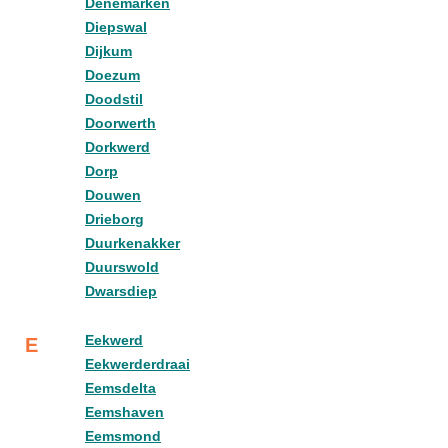
Denemarken
Diepswal
Dijkum
Doezum
Doodstil
Doorwerth
Dorkwerd
Dorp
Douwen
Drieborg
Duurkenakker
Duurswold
Dwarsdiep
Eekwerd
E
Eekwerderdraai
Eemsdelta
Eemshaven
Eemsmond