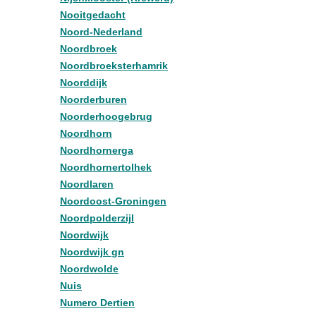
Nooitgedacht
Noord-Nederland
Noordbroek
Noordbroeksterhamrik
Noorddijk
Noorderburen
Noorderhoogebrug
Noordhorn
Noordhornerga
Noordhornertolhek
Noordlaren
Noordoost-Groningen
Noordpolderzijl
Noordwijk
Noordwijk gn
Noordwolde
Nuis
Numero Dertien