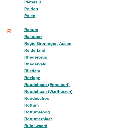
Pieterzijl
Poldert
Polen
Ranum
R
Rasquert
Regio Groningen-Assen
Reiderland
Rhederbrug
Rhederveld
Rijsdam
Roelage
Roodehaan (Engelbert)
Roodehaan (Warfhuizen)
Roodeschool
Rottum
Rottumeroog
Rottumerplaat
Ruigewaard