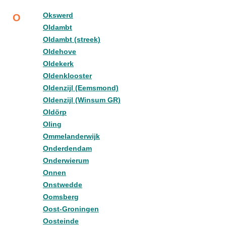
Okswerd
O
Oldambt
Oldambt (streek)
Oldehove
Oldekerk
Oldenklooster
Oldenzijl (Eemsmond)
Oldenzijl (Winsum GR)
Oldörp
Oling
Ommelanderwijk
Onderdendam
Onderwierum
Onnen
Onstwedde
Oomsberg
Oost-Groningen
Oosteinde