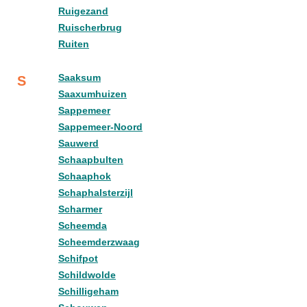
Ruigezand
Ruischerbrug
Ruiten
Saaksum
S
Saaxumhuizen
Sappemeer
Sappemeer-Noord
Sauwerd
Schaapbulten
Schaaphok
Schaphalsterzijl
Scharmer
Scheemda
Scheemderzwaag
Schifpot
Schildwolde
Schilligeham