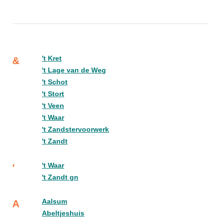
't Kret
&
't Lage van de Weg
't Schot
't Stort
't Veen
't Waar
't Zandstervoorwerk
't Zandt
't Waar
'
't Zandt gn
Aalsum
A
Abeltjeshuis