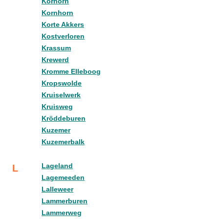
Korhorn
Kornhorn
Korte Akkers
Kostverloren
Krassum
Krewerd
Kromme Elleboog
Kropswolde
Kruiselwerk
Kruisweg
Kröddeburen
Kuzemer
Kuzemerbalk
Lageland
L
Lagemeeden
Lalleweer
Lammerburen
Lammerweg