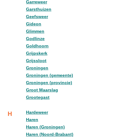
Garreweer
Garsthuizen
Geefsweer
Gideon
Glimmen
Godlinze
Goldhoorn
Grijpskerk
Grijssloot
Groningen
Groningen (gemeente)
Groningen (provincie)
Groot Maarslag
Grootegast
Hardeweer
H
Haren
Haren (Groningen)
Haren (Noord-Brabant)