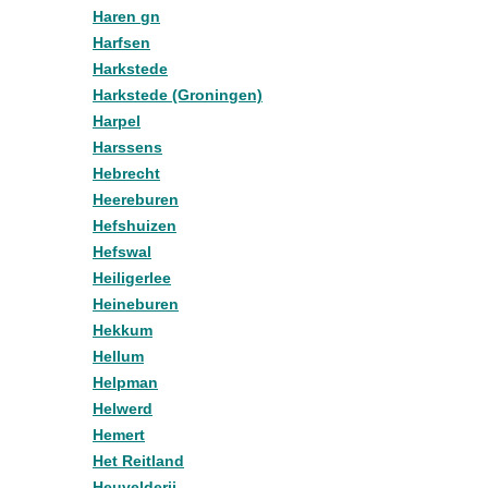
Haren gn
Harfsen
Harkstede
Harkstede (Groningen)
Harpel
Harssens
Hebrecht
Heereburen
Hefshuizen
Hefswal
Heiligerlee
Heineburen
Hekkum
Hellum
Helpman
Helwerd
Hemert
Het Reitland
Heuvelderij