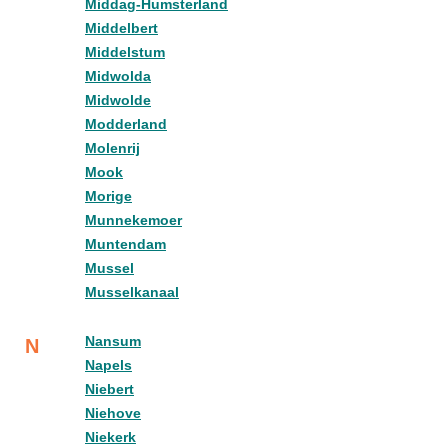
Middag-Humsterland
Middelbert
Middelstum
Midwolda
Midwolde
Modderland
Molenrij
Mook
Morige
Munnekemoer
Muntendam
Mussel
Musselkanaal
Nansum
N
Napels
Niebert
Niehove
Niekerk