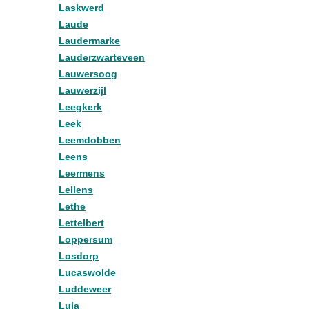
Laskwerd
Laude
Laudermarke
Lauderzwarteveen
Lauwersoog
Lauwerzijl
Leegkerk
Leek
Leemdobben
Leens
Leermens
Lellens
Lethe
Lettelbert
Loppersum
Losdorp
Lucaswolde
Luddeweer
Lula