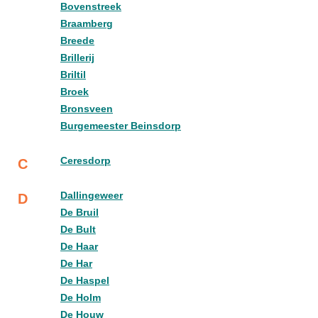
Bovenstreek
Braamberg
Breede
Brillerij
Briltil
Broek
Bronsveen
Burgemeester Beinsdorp
Ceresdorp
C
Dallingeweer
D
De Bruil
De Bult
De Haar
De Har
De Haspel
De Holm
De Houw