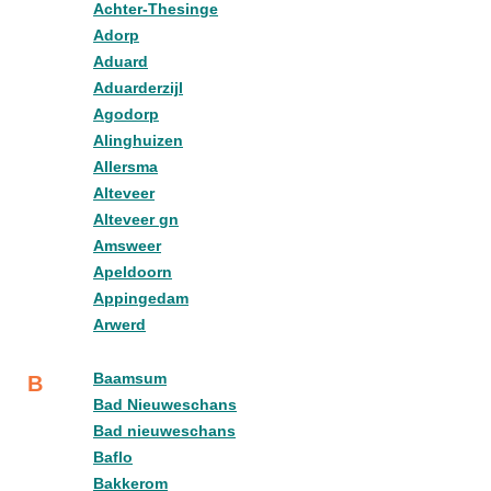
Achter-Thesinge
Adorp
Aduard
Aduarderzijl
Agodorp
Alinghuizen
Allersma
Alteveer
Alteveer gn
Amsweer
Apeldoorn
Appingedam
Arwerd
Baamsum
B
Bad Nieuweschans
Bad nieuweschans
Baflo
Bakkerom