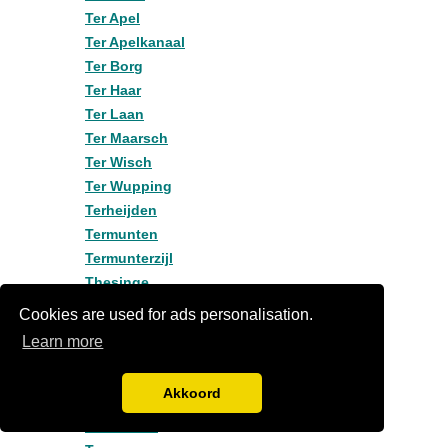
Ter Apel
Ter Apelkanaal
Ter Borg
Ter Haar
Ter Laan
Ter Maarsch
Ter Wisch
Ter Wupping
Terheijden
Termunten
Termunterzijl
Thesinge
Tinallinge
Cookies are used for ads personalisation.
Tjabbesoord
Learn more
Tjamsweer
Tjuchem
Akkoord
Tolbert
Toornwerd