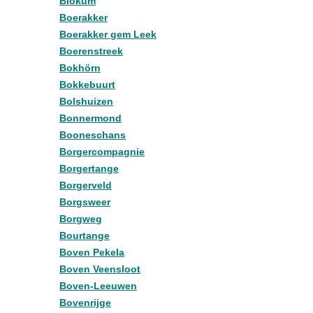
Blokum
Boerakker
Boerakker gem Leek
Boerenstreek
Bokhörn
Bokkebuurt
Bolshuizen
Bonnermond
Booneschans
Borgercompagnie
Borgertange
Borgerveld
Borgsweer
Borgweg
Bourtange
Boven Pekela
Boven Veensloot
Boven-Leeuwen
Bovenrijge