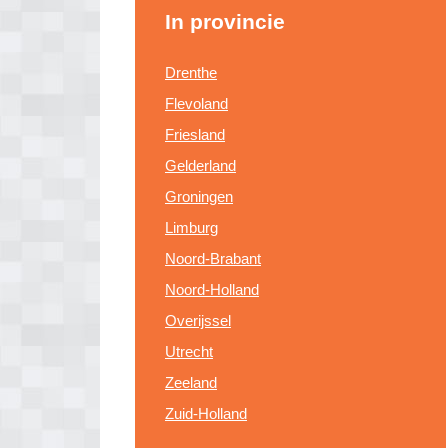
In provincie
Drenthe
Flevoland
Friesland
Gelderland
Groningen
Limburg
Noord-Brabant
Noord-Holland
Overijssel
Utrecht
Zeeland
Zuid-Holland