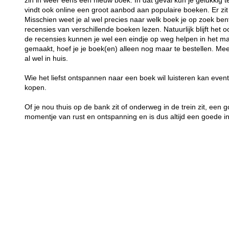
zin in weer eens een nieuw boek. In dat geval kun je gelukkig
vindt ook online een groot aanbod aan populaire boeken. Er zi
Misschien weet je al wel precies naar welk boek je op zoek bent
recensies van verschillende boeken lezen. Natuurlijk blijft het
de recensies kunnen je wel een eindje op weg helpen in het ma
gemaakt, hoef je je boek(en) alleen nog maar te bestellen. Mee
al wel in huis.
Wie het liefst ontspannen naar een boek wil luisteren kan eve
kopen.
Of je nou thuis op de bank zit of onderweg in de trein zit, een g
momentje van rust en ontspanning en is dus altijd een goede in