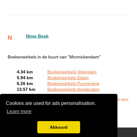
Nimo Boek
N
Boekenwinkels in de buurt van "Monnickendam"
4.34 km
Boekenwinkels Volendam
5.94 km
Boekenwinkels Edam
6.26 km
Boekenwinkels Purmerend
13.57 km
Boekenwinkels Amsterdam
Bent of kent u een Boekenwinkel in Monnickendam?
Meld een
Cookies are used for ads personalisation.
bedrijf gratis aan
Learn more
Akkoord
Disclaimer